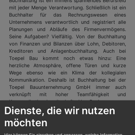
Buchhaltung ist ein immens spannendes Berufsfeld
mit jeder Menge Verantwortung. Schließlich ist ein
Buchhalter für das Rechnungswesen eines
Unternehmens verantwortlich und registriert alle
Planungen und Abläufe des Firmenvermögens.
Seine Aufgaben? Vielfältig. Von der Buchhaltung
von Finanzen und Bilanzen über Lohn, Debitoren,
Kreditoren und Anlagenbuchhaltung. Auch bei
Toepel Bau kommt noch etwas hinzu: Eine
herzliche Atmosphäre, offene Türen und kurze
Wege ebenso wie ein Klima der kollegialen
Kommunikation. Deshalb ist Buchhaltung bei der
Toepel Bauunternehmung GmbH immer auch
verknüpft mit hoher Teamfähigkeit und
Kommunikationsbereitschaft. Um Rechnungen zu
Dienste, die wir nutzen
erstellen, Bestands- und Geschäftsbücher zu
pflegen, den Jahresabschluss vorzubereiten,
möchten
Steuererklärungen und Lohnabrechnungen zu
koordinieren sowie regelmäßig Einnahmen und
Hier können Sie einsehen und anpassen, welche Information