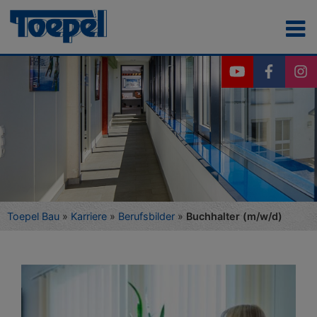
Toepel Bau
»
Karriere
»
Berufsbilder
»
Buchhalter (m/w/d)