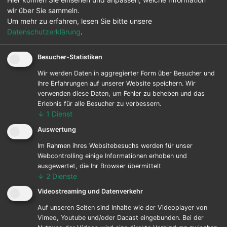
Ausgaben kompetent prüfen zu können, sind
wir über Sie sammeln.
außerdem eine analytische und genaue
Um mehr zu erfahren, lesen Sie bitte unsere
Arbeitsweise Grundvoraussetzung. Eine
Datenschutzerklärung
.
abgeschlossene kaufmännische Ausbildung mit
Weiterbildung oder Studium im Bereich
Besucher-Statistiken
Finanzwirtschaft und Rechnungswesen sind
Wir werden Daten in aggregierter Form über Besucher und
ebenfalls hilfreich. Denn Buchhalter sind per Du mit
ihre Erfahrungen auf unserer Website speichern. Wir
Zahlen und arbeiten ständig mit ihnen – eine
verwenden diese Daten, um Fehler zu beheben und das
entscheidende Grundlage für das anschließende
Erlebnis für alle Besucher zu verbessern.
Controlling.
↓
1
Dienst
Auswertung
Im Rahmen ihres Websitebesuchs werden für unser
Webcontrolling einige Informationen erhoben und
ausgewertet, die Ihr Browser übermittelt
Buchhalterin bei Toepel
↓
2
Dienste
„Die Atmosphäre ist hier sehr sozial und man
Videostreaming und Datenverkehr
bekommt Dankbarkeit zu spüren, für eine Arbeit,
Auf unseren Seiten sind Inhalte wie der Videoplayer von
die ja normalerweise eher leise im Hintergrund
Vimeo, Youtube und/oder Dacast eingebunden. Bei der