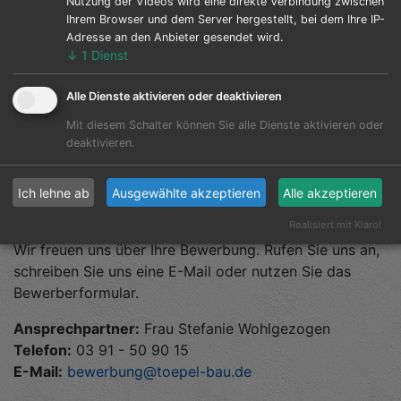
läuft. Und der Chef hat immer ein offenes Ohr. So
Nutzung der Videos wird eine direkte Verbindung zwischen
Ihrem Browser und dem Server hergestellt, bei dem Ihre IP-
bereitet mir die Arbeit mit Rechnungen, Bilanzen
Adresse an den Anbieter gesendet wird.
und Berichten große Freude. Ein Tag ohne Zahlen
↓
1
Dienst
kann ich mir gar nicht mehr vorstellen.“
Alle Dienste aktivieren oder deaktivieren
Mit diesem Schalter können Sie alle Dienste aktivieren oder
deaktivieren.
Ich lehne ab
Ausgewählte akzeptieren
Alle akzeptieren
Initiativbewerbung
Realisiert mit Klaro!
Wir freuen uns über Ihre Bewerbung. Rufen Sie uns an,
schreiben Sie uns eine E-Mail oder nutzen Sie das
Bewerberformular.
Ansprechpartner:
Frau Stefanie Wohlgezogen
Telefon:
03 91 - 50 90 15
E-Mail:
bewerbung@toepel-bau.de