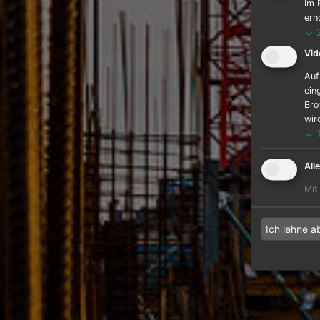
Im 
erh
↓
Vid
Auf
ein
Bro
wir
↓
All
Mit
Ich lehne a