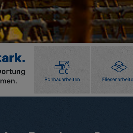
tark.
wortung
Rohbauarbeiten
Fliesenarbeit
hmen.