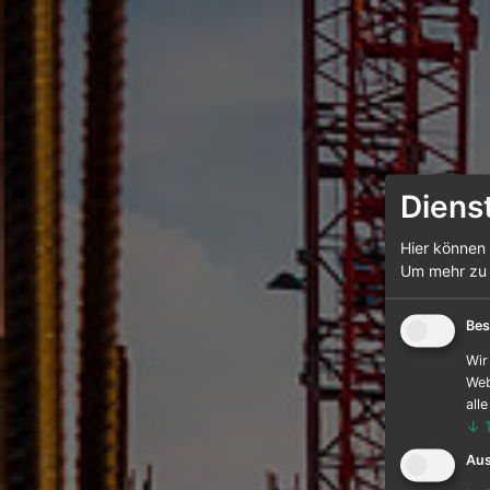
Diens
Hier können 
Um mehr zu e
Bes
Wir
Web
all
↓
Au