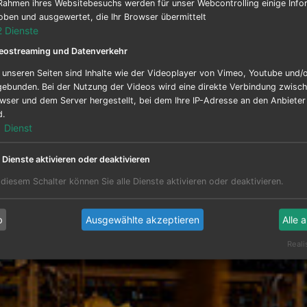
Rahmen ihres Websitebesuchs werden für unser Webcontrolling einige Info
oben und ausgewertet, die Ihr Browser übermittelt
2
Dienste
eostreaming und Datenverkehr
 unseren Seiten sind Inhalte wie der Videoplayer von Vimeo, Youtube und/
gebunden. Bei der Nutzung der Videos wird eine direkte Verbindung zwisc
wser und dem Server hergestellt, bei dem Ihre IP-Adresse an den Anbiete
d.
1
Dienst
e Dienste aktivieren oder deaktivieren
 diesem Schalter können Sie alle Dienste aktivieren oder deaktivieren.
b
Ausgewählte akzeptieren
Alle 
Reali