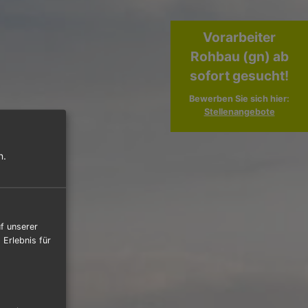
Vorarbeiter
Rohbau (gn) ab
sofort gesucht!
Bewerben Sie sich hier:
Stellenangebote
n.
f unserer
Erlebnis für