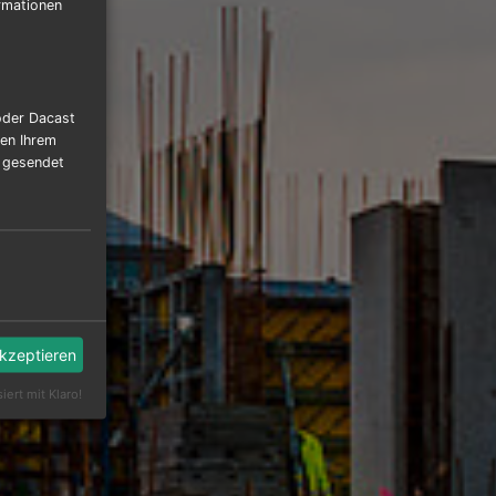
rmationen
oder Dacast
hen Ihrem
r gesendet
akzeptieren
siert mit Klaro!