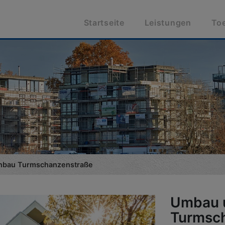
Startseite
Leistungen
To
enbau Turmschanzenstraße
Umbau u
Turmsc