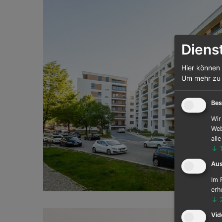
Diens
Hier können 
Um mehr zu e
Previous
Bes
Wir
Web
all
↓
Au
Im 
erh
↓
Vid