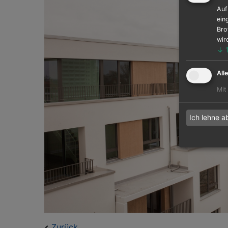
Auf
ein
Bro
wir
↓
All
Mit
Ich lehne a
Zurück