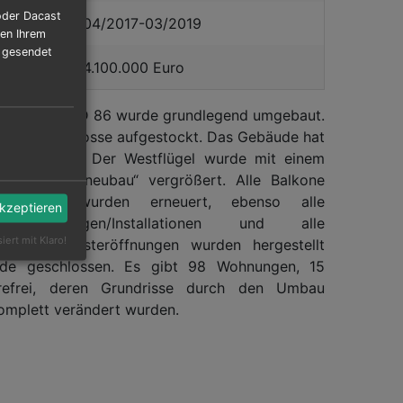
oder Dacast
zeitraum:
04/2017-03/2019
hen Ihrem
r gesendet
(netto):
4.100.000 Euro
au WBS 70 MD 86 wurde grundlegend umgebaut.
zw. 2 Geschosse aufgestockt. Das Gebäude hat
ge erhalten. Der Westflügel wurde mit einem
„Ergänzungsneubau“ vergrößert. Alle Balkone
Fassade wurden erneuert, ebenso alle
akzeptieren
schen Anlagen/Installationen und alle
siert mit Klaro!
. Neue Fensteröffnungen wurden hergestellt
de geschlossen. Es gibt 98 Wohnungen, 15
refrei, deren Grundrisse durch den Umbau
komplett verändert wurden.