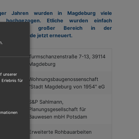
ger Jahren wurden in Magdeburg viele
en hochgezogen. Etliche wurden einfach
n doch ein großer Bereich in der
straße wurde jetzt erneuert.
n.
Turmschanzenstraße 7-13, 39114
Magdeburg
f unserer
r:
Wohnungsbaugenossenschaft
Erlebnis für
"Stadt Magdeburg von 1954" eG
S&P Sahlmann,
Planungsgesellschaft für
rmationen
Bauwesen mbH Potsdam
Erweiterte Rohbauarbeiten