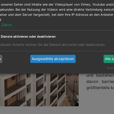
 unseren Seiten sind Inhalte wie der Videoplayer von Vimeo, Youtube und/
Ausführungs
gebunden. Bei der Nutzung der Videos wird eine direkte Verbindung zwisc
wser und dem Server hergestellt, bei dem Ihre IP-Adresse an den Anbiete
Bauleistung 
d.
1
Dienst
Der Plattenb
e Dienste aktivieren oder deaktivieren
Es wurden 1 b
4 neue Aufzü
 diesem Schalter können Sie alle Dienste aktivieren oder deaktivieren.
sogenannten 
sowie die 
b
Ausgewählte akzeptieren
Alle 
haustechni
Reali
Außenanlagen
und bestehen
davon barrie
größtenteils 