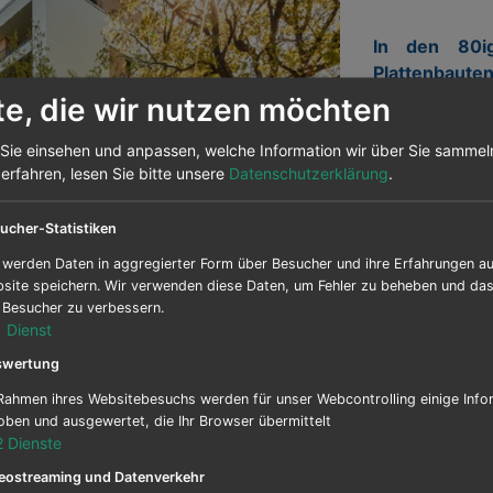
In den 80i
Plattenbaut
abgerisse
te, die wir nutzen möchten
Turmschanzen
Sie einsehen und anpassen, welche Information wir über Sie sammel
rfahren, lesen Sie bitte unsere
Datenschutzerklärung
.
Next
Ort:
ucher-Statistiken
 werden Daten in aggregierter Form über Besucher und ihre Erfahrungen au
Auftraggebe
site speichern. Wir verwenden diese Daten, um Fehler zu beheben und das 
e Besucher zu verbessern.
1
Dienst
Planer:
swertung
Rahmen ihres Websitebesuchs werden für unser Webcontrolling einige Info
oben und ausgewertet, die Ihr Browser übermittelt
2
Dienste
Leistungen:
eostreaming und Datenverkehr