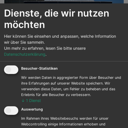
Dienste, die wir nutzen
Previous
Next
möchten
Hier können Sie einsehen und anpassen, welche Information
wir über Sie sammeln.
Um mehr zu erfahren, lesen Sie bitte unsere
Datenschutzerklärung
.
Neubau Werkstatt Ramonat
Besucher-Statistiken
Wir werden Daten in aggregierter Form über Besucher und
ihre Erfahrungen auf unserer Website speichern. Wir
verwenden diese Daten, um Fehler zu beheben und das
Erlebnis für alle Besucher zu verbessern.
Ort:
Am Zweigkanal 19, 39126
↓
1
Dienst
Magdeburg
Auswertung
Auftraggeber:
Energieanlagen Ramonat
Im Rahmen ihres Websitebesuchs werden für unser
GmbH
Webcontrolling einige Informationen erhoben und