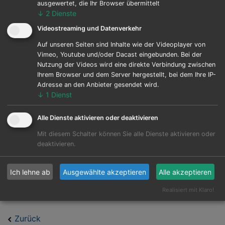
ausgewertet, die Ihr Browser übermittelt
↓
2
Dienste
Planer:
Sontach Gesamtplanung
GmbH
Videostreaming und Datenverkehr
Auf unseren Seiten sind Inhalte wie der Videoplayer von
Leistungen:
Rohbau
Vimeo, Youtube und/oder Dacast eingebunden. Bei der
Nutzung der Videos wird eine direkte Verbindung zwischen
Ihrem Browser und dem Server hergestellt, bei dem Ihre IP-
Ausführungszeitraum:
08/2023 - 01/2024
Adresse an den Anbieter gesendet wird.
↓
1
Dienst
Bauleistung (netto):
253.000 Euro
Alle Dienste aktivieren oder deaktivieren
Für die Firma Energieanlagen Ramonat GmbH
Mit diesem Schalter können Sie alle Dienste aktivieren oder
errichteten wir eine Stahlhalle mit Sandwichelementen
deaktivieren.
als Fassadenbauteil auf einer Grundfläche von 44m x
21m an ihrem Standort in Rothensee. Der Hallenneubau
Ich lehne ab
Ausgewählte akzeptieren
Alle akzeptieren
dient als Instandsetzungswerkstatt.
Realisiert mit Klaro!
Zurück