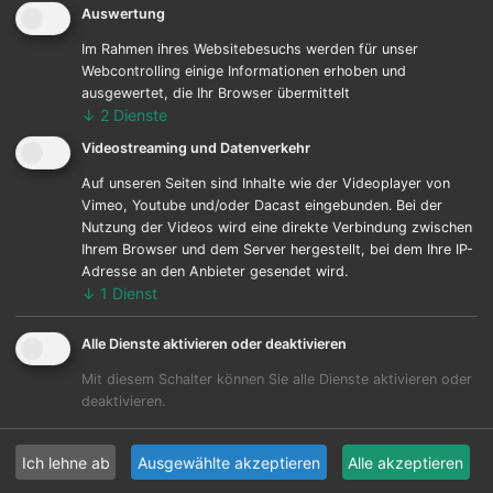
Auswertung
Auftraggeber:
Wolmirstedter
Wohnungbaugesellschaft
Im Rahmen ihres Websitebesuchs werden für unser
Webcontrolling einige Informationen erhoben und
mbH
ausgewertet, die Ihr Browser übermittelt
↓
2
Dienste
Planer:
Cube Plan GmbH
Videostreaming und Datenverkehr
Leistungen:
Eingangsvorbauten und
Auf unseren Seiten sind Inhalte wie der Videoplayer von
Vimeo, Youtube und/oder Dacast eingebunden. Bei der
Sanierungsarbeiten
Nutzung der Videos wird eine direkte Verbindung zwischen
Ihrem Browser und dem Server hergestellt, bei dem Ihre IP-
Ausführungszeitraum:
07/2023 - 09/2023
Adresse an den Anbieter gesendet wird.
↓
1
Dienst
Bauleistung (netto):
445.000 Euro
Alle Dienste aktivieren oder deaktivieren
Im Wohnquartier Rathauseck in der Samsweger Straße
Mit diesem Schalter können Sie alle Dienste aktivieren oder
in Wolmirstedt waren wir an der Sanierung der
deaktivieren.
Bestandsgebäude beteiligt. Unsere Leistungen
umfassten den Abbruch und Neubau der Balkone
Ich lehne ab
Ausgewählte akzeptieren
Alle akzeptieren
sowie die Herstellung neuer Eingangsvorbauten in