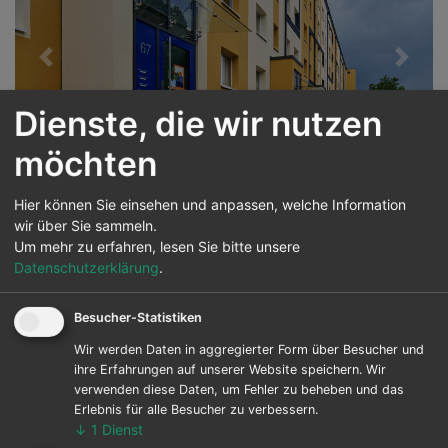
Previous
Next
Dienste, die wir nutzen
möchten
Hier können Sie einsehen und anpassen, welche Information
wir über Sie sammeln.
Balkon- und
Um mehr zu erfahren, lesen Sie bitte unsere
Eingangsvorbauten
Datenschutzerklärung
.
Samsweger Straße
Besucher-Statistiken
Wir werden Daten in aggregierter Form über Besucher und
ihre Erfahrungen auf unserer Website speichern. Wir
verwenden diese Daten, um Fehler zu beheben und das
Ort:
Samsweger Straße 68-73,
Erlebnis für alle Besucher zu verbessern.
39326 Wolmirstedt
↓
1
Dienst