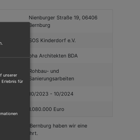
Nienburger Straße 19, 06406
Bernburg
r:
SOS Kinderdorf e.V.
n.
pha Architekten BDA
Rohbau- und
f unserer
Sanierungsarbeiten
Erlebnis für
zeitraum:
10/2023 - 10/2024
(netto):
1.080.000 Euro
rmationen
inderdorf in Bernburg haben wir eine
ng durchgeführt.