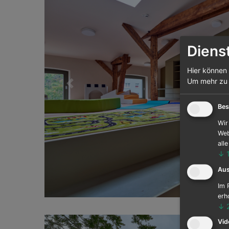
Diens
Hier können 
Um mehr zu e
Previous
Bes
Wir
Web
all
↓
Au
Im 
erh
↓
Vid