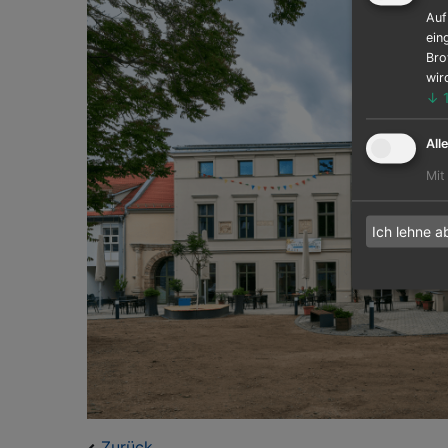
Auf
ein
Bro
wir
↓
All
Mit
Ich lehne a
Zurück