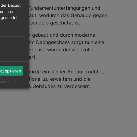
oder Dacast
choss wurden Fundamentunterfangungen und
hen Ihrem
anne" eingebaut, wodurch das Gebäude gegen
r gesendet
chwasser besonders geschützt ist.
wurden zurück gebaut und durch moderne
ken ersetzt. Im Dachgeschoss sorgt nun eine
 Sicherheit. Ebenso wurde die wertvolle
 Saal gesichert.
akzeptieren
Sanierung wurde ein kleiner Anbau errichtet,
gebot funktional zu erweitern und die
siert mit Klaro!
chkeiten des Gebäudes zu verbessern.