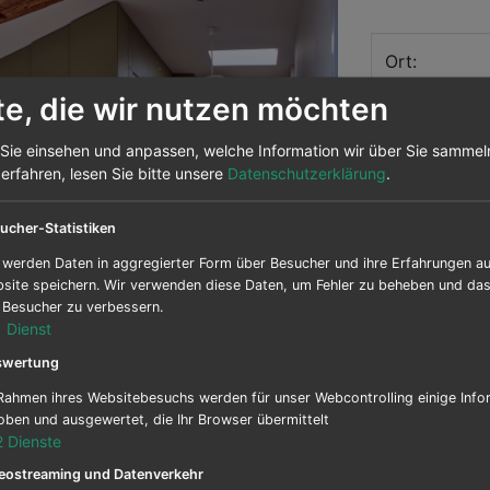
Ort:
te, die wir nutzen möchten
Auftraggebe
Sie einsehen und anpassen, welche Information wir über Sie sammel
rfahren, lesen Sie bitte unsere
Datenschutzerklärung
.
Next
Planer:
ucher-Statistiken
Leistungen:
 werden Daten in aggregierter Form über Besucher und ihre Erfahrungen au
site speichern. Wir verwenden diese Daten, um Fehler zu beheben und das 
e Besucher zu verbessern.
Ausführungs
1
Dienst
swertung
Bauleistung 
Rahmen ihres Websitebesuchs werden für unser Webcontrolling einige Info
oben und ausgewertet, die Ihr Browser übermittelt
Für das SOS-K
2
Dienste
Altbausanieru
eostreaming und Datenverkehr