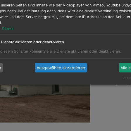
 unseren Seiten sind Inhalte wie der Videoplayer von Vimeo, Youtube und/
Im Kellerges
gebunden. Bei der Nutzung der Videos wird eine direkte Verbindung zwisc
eine „Weiße W
wser und dem Server hergestellt, bei dem Ihre IP-Adresse an den Anbiete
Grund- und Ho
d.
1
Dienst
Alte Decken 
Stahlbetondec
e Dienste aktivieren oder deaktivieren
HBV-Decke für
 diesem Schalter können Sie alle Dienste aktivieren oder deaktivieren.
Stuckdecke im
b
Ausgewählte akzeptieren
Alle 
Ergänzend zur 
um das Rauman
Reali
Nutzungsmögli